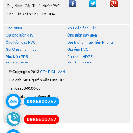
Ống Nhựa Cấp Thoát Nước PVC
Ống Gân Xoắn Chịu Lực HDPE
Ong Nhua
Phụ kiện ống điện
Giá ống luồn dây
Ống luồn dây điện
Ống luồn dây PVC
Đại lý ống nhựa Tiền Phong
Giá Ống chịu nhiệt
Giá ống PVC
Phụ kiện PPR
Phụ kiện HDPE
Phụ kiện PVC
Giá Ống HDPE
Cấp Thoát Nước
Ống nước Tiền Phong
© Copyrights 2013
CTY BÍCH VÂN
Ống nước nóng lạnh
Đại Lý Ống Nhựa
Địa chỉ: 748 Nguyễn Văn Linh-HP
Vật tư ngành nước
Van Vòi Nước
Tel: 02253-9500-63
Phụ Kiện Ống Nước
Ống Thép Mạ Kẽm
Email: bichvan.ltd@gmail.com
Ống Nước Nhựa
Ống Thép Mạ Kẽm
0985600757
Website
:
http://baogiavattu.vn
Ống Nhựa PPR
Ống Nước Nhựa
Ống Cấp Nước PCCC
Nhựa Tiền Phong
0985600757
Ống Nhựa Chịu Nhiệt
Ống Xoắn HDPE
Ống Gân Xoắn
Ong Nuoc Lanh