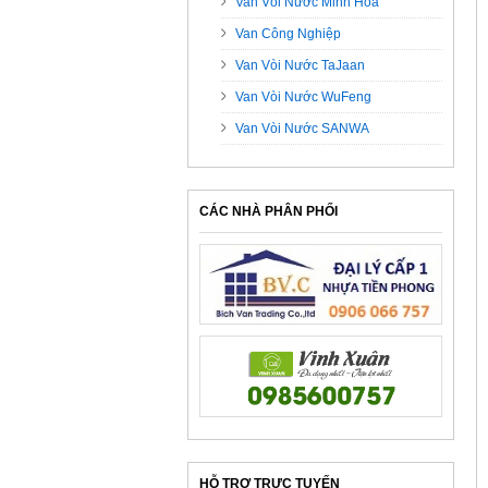
Van Vòi Nước Minh Hòa
Van Công Nghiệp
Van Vòi Nước TaJaan
Van Vòi Nước WuFeng
Van Vòi Nước SANWA
CÁC NHÀ PHÂN PHỐI
HỖ TRỢ TRỰC TUYẾN