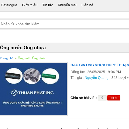
Catalogue
Giới thiệu
Tin tức
Khuyến mại
Liên hệ
Ống nước Ống nhựa
»
Trang chủ
Ống nước Ống nhựa
BÁO GIÁ ỐNG NHỰA HDPE THUẬN
Đăng lúc : 26/05/2025 - 9:04 PM
Tác giả :
Nguyễn Quang
- 348 Lượt 
0
Chia sẻ bài viết:
HOT!