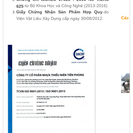
-từ Bộ Khoa Học và Công Nghệ
(2013-2016)
625
Giấy Chứng Nhận Sản Phẩm Hợp Quy
-do
Các D
Viện Vật Liệu Xây Dựng cấp ngày 30/08/2012.