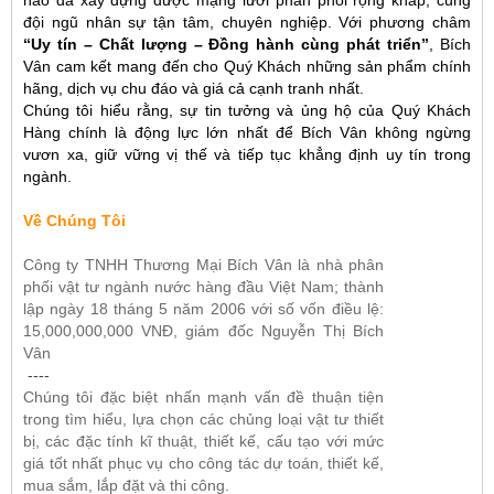
hào đã xây dựng được mạng lưới phân phối rộng khắp, cùng
đội ngũ nhân sự tận tâm, chuyên nghiệp. Với phương châm
“Uy tín – Chất lượng – Đồng hành cùng phát triển”
, Bích
Vân cam kết mang đến cho Quý Khách những sản phẩm chính
hãng, dịch vụ chu đáo và giá cả cạnh tranh nhất.
Chúng tôi hiểu rằng, sự tin tưởng và ủng hộ của Quý Khách
Hàng chính là động lực lớn nhất để Bích Vân không ngừng
vươn xa, giữ vững vị thế và tiếp tục khẳng định uy tín trong
ngành.
Về Chúng Tôi
Công ty TNHH Thương Mại Bích Vân là nhà phân
phối vật tư ngành nước hàng đầu Việt Nam; thành
lập ngày 18 tháng 5 năm 2006 với số vốn điều lệ:
15,000,000,000 VNĐ, giám đốc Nguyễn Thị Bích
Vân
----
Chúng tôi đặc biệt nhấn mạnh vấn đề thuận tiện
trong tìm hiểu, lựa chọn các chủng loại vật tư thiết
bị, các đặc tính kĩ thuật, thiết kế, cấu tạo với mức
giá tốt nhất phục vụ cho công tác dự toán, thiết kế,
mua sắm, lắp đặt và thi công.