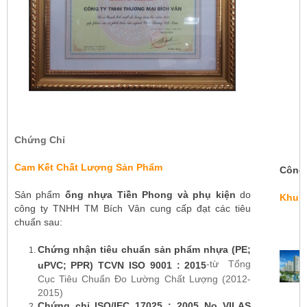
Chứng Chỉ
Cam Kết Chất Lượng Sản Phẩm
Công 
Sản phẩm
ống nhựa Tiền Phong và phụ kiện
do
Khu Đ
công ty TNHH TM Bích Vân cung cấp đạt các tiêu
chuẩn sau:
Chứng nhận tiêu chuẩn sản phẩm nhựa (PE;
-từ Tổng
uPVC; PPR) TCVN ISO 9001 : 2015
Cục Tiêu Chuẩn Đo Lường Chất Lượng (2012-
2015)
Chứng chỉ ISO/IEC 17025 : 2005 No VILAS