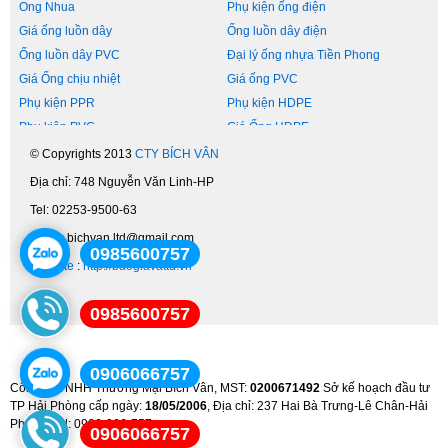
Ong Nhua
Phụ kiện ống điện
Giá ống luồn dây
Ống luồn dây điện
Ống luồn dây PVC
Đại lý ống nhựa Tiền Phong
Giá Ống chịu nhiệt
Giá ống PVC
Phụ kiện PPR
Phụ kiện HDPE
Phụ kiện PVC
Giá Ống HDPE
Cấp Thoát Nước
Ống nước Tiền Phong
© Copyrights 2013
CTY BÍCH VÂN
Ống nước nóng lạnh
Đại Lý Ống Nhựa
Địa chỉ: 748 Nguyễn Văn Linh-HP
Vật tư ngành nước
Van Vòi Nước
Tel: 02253-9500-63
Phụ Kiện Ống Nước
Ống Thép Mạ Kẽm
Email: bichvan.ltd@gmail.com
Ống Nước Nhựa
Ống Thép Mạ Kẽm
0985600757
Website
:
http://baogiavattu.vn
Ống Nhựa PPR
Ống Nước Nhựa
Ống Cấp Nước PCCC
Nhựa Tiền Phong
0985600757
Ống Nhựa Chịu Nhiệt
Ống Xoắn HDPE
Ống Gân Xoắn
Ong Nuoc Lanh
Ong Nuoc Nong
Ống Nhựa
0906066757
Công Ty TNHH Thương Mại Bích Vân, MST:
0200671492
Sở kế hoạch đầu tư
Ống Nhựa PVC
Ống HDPE
TP Hải Phòng cấp ngày:
18/05/2006
, Địa chỉ: 237 Hai Bà Trưng-Lê Chân-Hải
Vat Tu Nganh Nuoc
Ống Thép Hòa Phát
Phòng, Tel: 0906-066-757
0906066757
Báo Giá Vật Tư
Ống Nhựa Bình Minh