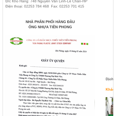
Đ/c Kho Hàng: 748
Nguyễn Văn Linh-
Lê Chân
-HP
Điện thoại: 02253 784 468 Fax: 02253 701 415
NHÀ PHÂN PHỐI HÀNG ĐẦU
ỐNG NHỰA TIỀN PHONG
Dịch 
Khác